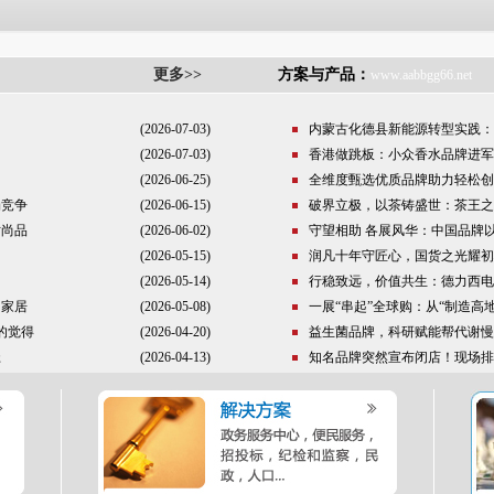
更多>>
方案与产品：
www.aabbgg66.net
(2026-07-03)
内蒙古化德县新能源转型实践：
(2026-07-03)
香港做跳板：小众香水品牌进军
(2026-06-25)
全维度甄选优质品牌助力轻松创
场竞争
(2026-06-15)
破界立极，以茶铸盛世：茶王之
时尚品
(2026-06-02)
守望相助 各展风华：中国品牌
(2026-05-15)
润凡十年守匠心，国货之光耀初
(2026-05-14)
行稳致远，价值共生：德力西电气荣
国家居
(2026-05-08)
一展“串起”全球购：从“制造高地
的觉得
(2026-04-20)
益生菌品牌，科研赋能帮代谢慢
径
(2026-04-13)
知名品牌突然宣布闭店！现场排